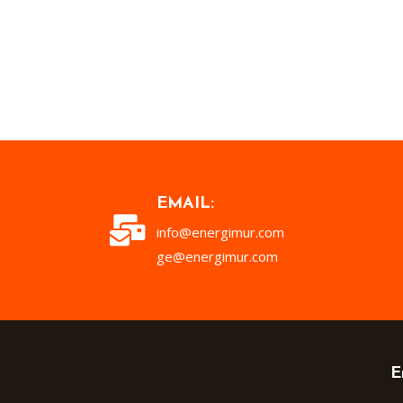
EMAIL:
info@energimur.com
ge@energimur.com
E