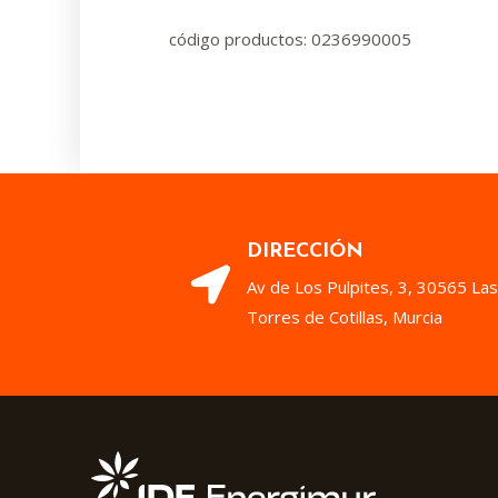
código productos: 0236990005
DIRECCIÓN
Av de Los Pulpites, 3, 30565 Las
Torres de Cotillas, Murcia