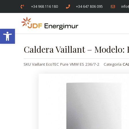
+34 968 116 180
+34 647 806 095
info
Abrir barra de herramientas
Caldera Vaillant – Modelo:
SKU
Vaillant EcoTEC Pure VMW ES 236/7-2
Categoría
CA