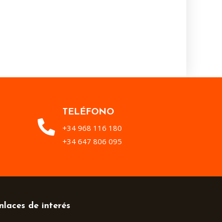
TELÉFONO
+34 968 116 180
+34 647 806 095
nlaces de interés