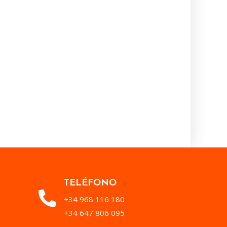
TELÉFONO
+34 968 116 180
+34 647 806 095