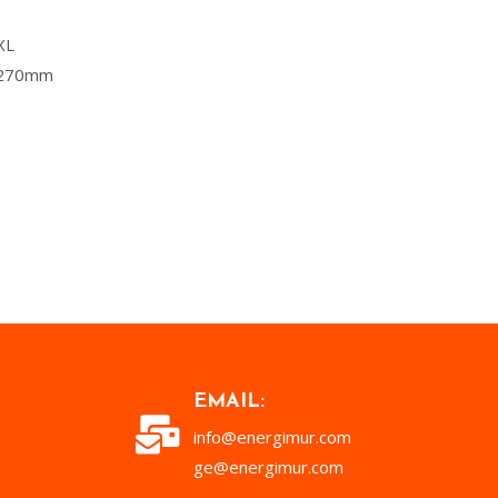
XL
 270mm
EMAIL:
info@energimur.com
ge@energimur.com