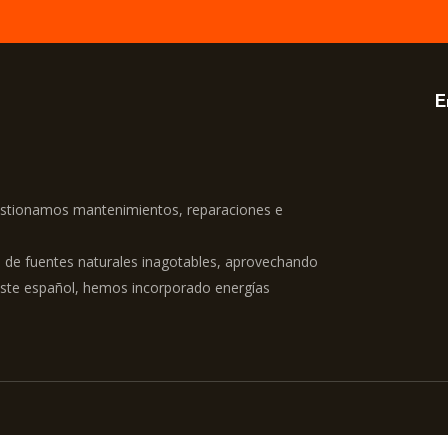
E
estionamos mantenimientos, reparaciones e
 de fuentes naturales inagotables, aprovechando
ureste español, hemos incorporado energías