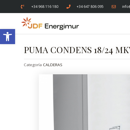
+34 968 116 180
+34 647 806 095
info
Abrir barra de herramientas
PUMA CONDENS 18/24 MKV
Categoría
CALDERAS