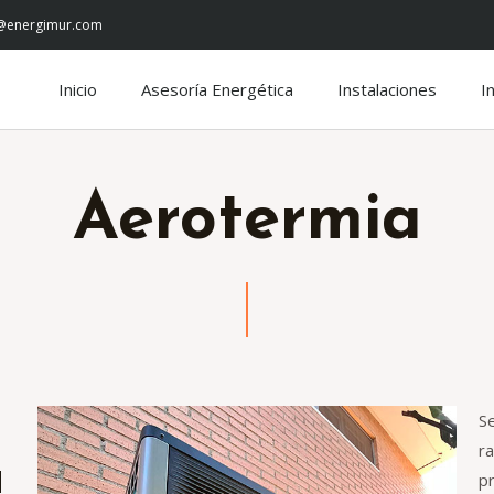
@energimur.com
Inicio
Asesoría Energética
Instalaciones
I
Aerotermia
S
ra
a
pr