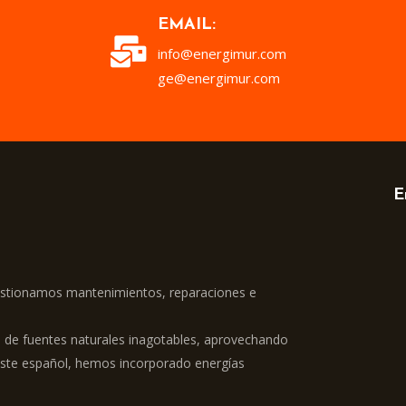
EMAIL:
info@energimur.com
ge@energimur.com
E
estionamos mantenimientos, reparaciones e
 de fuentes naturales inagotables, aprovechando
ureste español, hemos incorporado energías