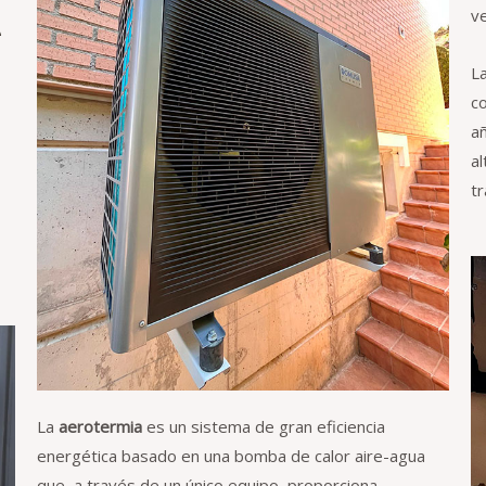
v
e
L
c
a
al
tr
La
aerotermia
es un sistema de gran eficiencia
energética basado en una bomba de calor aire-agua
que, a través de un único equipo, proporciona