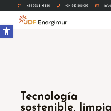
+34 968 116 180
+34 647 806 095
info
Abrir barra de herramientas
Tecnología
sostenible, limpi